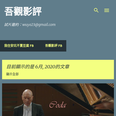
跳到主要內容
吾觀影評
試片邀約：wuyo23@gmail.com
我住安坑不賣豆腐 FB
吾觀影評 FB
目前顯示的是 6月, 2020的文章
顯示全部
發
表
文