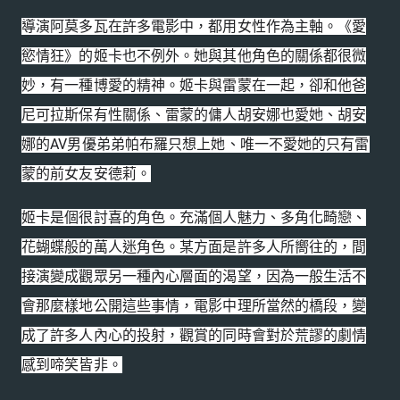
導演阿莫多瓦在許多電影中，都用女性作為主軸。《愛
慾情狂》
的姬卡也不例外。她與其他角色的關係都很微
妙，
有一種博愛的精神。姬卡與雷蒙在一起，
卻和他爸
尼可拉斯保有性關係、雷蒙的傭人胡安娜也愛她、
胡安
娜的AV男優弟弟帕布羅只想上她、
唯一不愛她的只有雷
蒙的前女友安德莉。
姬卡是個很討喜的角色。充滿個人魅力、多角化畸戀、
花蝴蝶般的萬人迷角色。某方面是許多人所嚮往的，
間
接演變成觀眾另一種內心層面的渴望，
因為一般生活不
會那麼樣地公開這些事情，電影中理所當然的橋段，
變
成了許多人內心的投射，
觀賞的同時會對於荒謬的劇情
感到啼笑皆非。