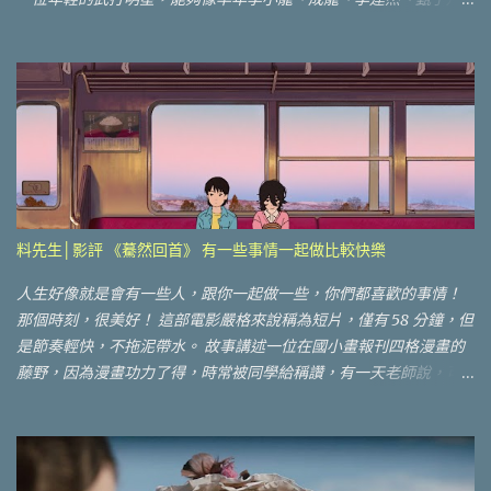
等巨星，站穩國際舞台，獨自撐起一片天 《九龍城寨之圍城》其實
也很明顯，多數年輕演員也都30多歲，男主角林峯也44歲了，片中
比較讓台灣人認識的只有古天樂、洪金寶和特別客串的郭富城等
人。 雖然好看，但是在台灣上映，必定是一場硬仗！一方面武打片
這幾年一直式微中，一年看不到幾部，五月十七日的檔期，好死不
死還有類似的電影「滅世男孩」。預告片男主角看起來很年輕，感
覺也比《九龍城寨之圍城》這類硬漢片來的有趣很多，不管在大環
境或檔期上都非常吃虧，那還有什麼觀看重點，是可以在這個檔期
殺出圍城呢？ ■神經緊繃，血脈賁張 我必須說《九龍城寨之圍城》
料先生│影評 《驀然回首》 有一些事情一起做比較快樂
的劇情之簡單。 偷渡客陳洛軍（林峯飾）來到香港，想要身份證，
但是被框了之後，逃到九龍城寨內，沒想到因此得到了，以前重來
人生好像就是會有一些人，跟你一起做一些，你們都喜歡的事情！
沒有過的安逸生活。 但是，武打片怎麼可能會讓你一直安逸呢？ 一
那個時刻，很美好！ 這部電影嚴格來說稱為短片，僅有 58 分鐘，但
場一場的事件堆疊導火線之後，火爆場面一觸即發。我在後半段，
是節奏輕快，不拖泥帶水。 故事講述一位在國小畫報刊四格漫畫的
幾乎無法靠背而坐，因為實在太緊張了，大魔王的武功強大，感覺
藤野，因為漫畫功力了得，時常被同學給稱讚，有一天老師說，可
怎麼樣打都很難贏，最後用一些巧妙的設計，幾個人才贏了大魔
以讓一部分版面給都不來學校的京本同學嗎？沒想到京本同學不畫
王。武打畫面非常精彩，也讓我終於可以靠背休息一下。 ■廢墟美學
得以一畫驚人，沒比較沒傷害，讓兩個人展開了一段比畫競賽，但
的物件與劇情相呼應 影中有許多物件或現象不斷地重複調度，讓劇
是似乎京本同學對於藤野同學，不是一種對抗關係，而是另外一種
情持續發展，像是麻將與風箏的暗喻，古天樂的名字龍捲風，甚至
崇拜關係，兩個人也就開始一起完成漫畫的夢想 ..... 其實故事很簡