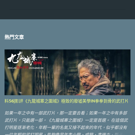
熱門文章
料56|影評《九龍城寨之圍城》極致的廢墟美學IN拳拳到骨的武打片
如果一年之中有一部武打片，那一定要去看；如果一年之中有多部
武打片，只能選一部，《九龍城寨之圍城》一定是首選。 在這個武
打明星逐漸老化，年輕一輩的名氣又接不起來的年代，似乎都沒有
一位年輕的武打明星，能夠像早年李小龍、成龍、李連杰、甄子丹