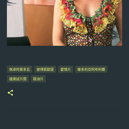
佩卓阿莫多瓦
彼得凱歐提
愛情片
維多利亞阿布利爾
遠東試片間
歐洲片
留
言