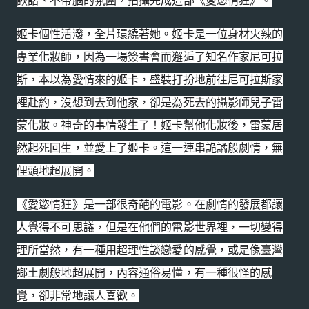
詼諧、不帶腦的氛圍，
拍攝完成這部《愛慾情狂》。
姬卡個性活潑，全片環繞著她。姬卡是一位身材火辣的
專業化妝師，
因為一場簽書會而邂逅了知名作家尼可拉
斯，本以為愛情來的姬卡，
盛裝打扮地前往尼可拉斯家
裡赴約，沒想到去到他家，
卻是為死去的攝影師兒子雷
蒙化妝。神奇的事情發生了！
姬卡幫他化妝後，雷蒙居
然起死回生，並愛上了姬卡。
這一連串詭譎般劇情，無
俚頭地超展開。
《愛慾情狂》是一部很奇葩的電影。
在劇情的發展都讓
人覺得不可思議，但是在他們的電影世界裡，
一切變得
理所當然，有一種用超理性談戀愛的感覺，
或是像臺灣
鄉土劇般地超展開，內容通俗易懂，有一種很怪的感
覺，
卻非常地讓人喜歡。