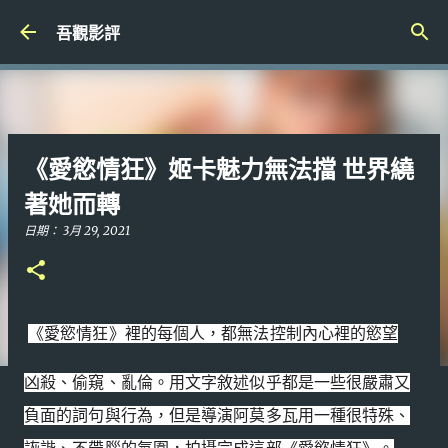
跳到主要內容
吾觀影評
《愛慾情狂》姬卡魅力無法擋 世界繞
著她而轉
日期：
3月 29, 2021
《愛慾情狂》裡的每個人，都無法控制內心裡的慾望
凶殺、偷窺、亂倫。
用文字敘述似乎都是一些很嚴肅又
負面的詞句與行為，
但是導演阿莫多瓦用一種很特殊、