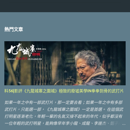
熱門文章
料56|影評《九龍城寨之圍城》極致的廢墟美學IN拳拳到骨的武打片
如果一年之中有一部武打片，那一定要去看；如果一年之中有多部
武打片，只能選一部，《九龍城寨之圍城》一定是首選。 在這個武
打明星逐漸老化，年輕一輩的名氣又接不起來的年代，似乎都沒有
一位年輕的武打明星，能夠像早年李小龍、成龍、李連杰、甄子丹