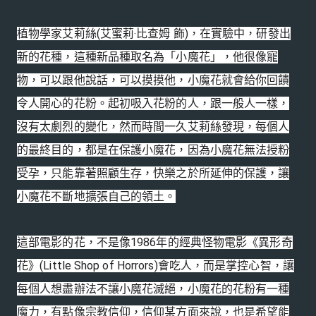
植物學家艾莉絲(艾蜜莉‧比查姆 飾)，在實驗中，研發出
新的花種，這種新品種取名為「小魔花」，他很像寵
物，可以跟他說話，可以摸摸他，小魔花就會給你回饋
令人開心的花粉。起初吸入花粉的人，跟一般人一樣，
沒有太劇烈的變化，然而時間一久艾莉絲發現，每個人
的最終目的，都是在保護小魔花，因為小魔花無法授粉
受孕，只能靠著照顧生存，快樂之於所延伸的保護，讓
小魔花不斷地擴張自己的領土。
這部電影的花，不是像1986年的經典怪物電影《異形奇
花》(Little Shop of Horrors)會吃人，而是掌控心智，讓
每個人想盡辦法不讓小魔花滅絕，小魔花的花粉有一種
魔力，有點像宗教信仰，信仰某方面來說，也是希望能