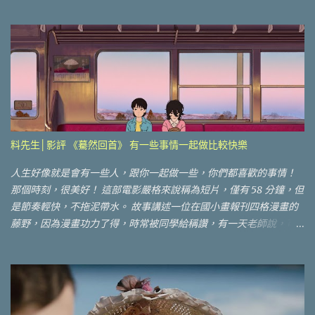
等巨星，站穩國際舞台，獨自撐起一片天 《九龍城寨之圍城》其實
也很明顯，多數年輕演員也都30多歲，男主角林峯也44歲了，片中
比較讓台灣人認識的只有古天樂、洪金寶和特別客串的郭富城等
人。 雖然好看，但是在台灣上映，必定是一場硬仗！一方面武打片
這幾年一直式微中，一年看不到幾部，五月十七日的檔期，好死不
死還有類似的電影「滅世男孩」。預告片男主角看起來很年輕，感
覺也比《九龍城寨之圍城》這類硬漢片來的有趣很多，不管在大環
境或檔期上都非常吃虧，那還有什麼觀看重點，是可以在這個檔期
殺出圍城呢？ ■神經緊繃，血脈賁張 我必須說《九龍城寨之圍城》
料先生│影評 《驀然回首》 有一些事情一起做比較快樂
的劇情之簡單。 偷渡客陳洛軍（林峯飾）來到香港，想要身份證，
但是被框了之後，逃到九龍城寨內，沒想到因此得到了，以前重來
人生好像就是會有一些人，跟你一起做一些，你們都喜歡的事情！
沒有過的安逸生活。 但是，武打片怎麼可能會讓你一直安逸呢？ 一
那個時刻，很美好！ 這部電影嚴格來說稱為短片，僅有 58 分鐘，但
場一場的事件堆疊導火線之後，火爆場面一觸即發。我在後半段，
是節奏輕快，不拖泥帶水。 故事講述一位在國小畫報刊四格漫畫的
幾乎無法靠背而坐，因為實在太緊張了，大魔王的武功強大，感覺
藤野，因為漫畫功力了得，時常被同學給稱讚，有一天老師說，可
怎麼樣打都很難贏，最後用一些巧妙的設計，幾個人才贏了大魔
以讓一部分版面給都不來學校的京本同學嗎？沒想到京本同學不畫
王。武打畫面非常精彩，也讓我終於可以靠背休息一下。 ■廢墟美學
得以一畫驚人，沒比較沒傷害，讓兩個人展開了一段比畫競賽，但
的物件與劇情相呼應 影中有許多物件或現象不斷地重複調度，讓劇
是似乎京本同學對於藤野同學，不是一種對抗關係，而是另外一種
情持續發展，像是麻將與風箏的暗喻，古天樂的名字龍捲風，甚至
崇拜關係，兩個人也就開始一起完成漫畫的夢想 ..... 其實故事很簡
整個九龍城寨也都是片中重要的元素。 武打片少了九龍城寨的環
單，但是 58 分鐘看起來有點看得不是很過癮，有很多內容沒有特別