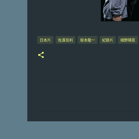
日本片
佐渡岳利
坂本龍一
紀錄片
細野晴臣
留
言