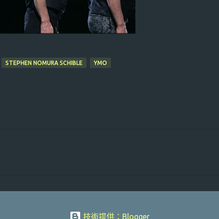
STEPHEN NOMURA SCHIBLE
YMO
技術提供：Blogger